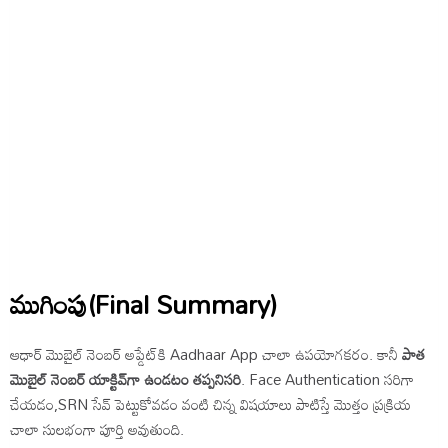
ముగింపు(Final Summary)
ఆధార్ మొబైల్ నెంబర్ అప్డేట్‌కి Aadhaar App చాలా ఉపయోగకరం. కానీ
పాత
మొబైల్ నెంబర్ యాక్టివ్‌గా ఉండటం తప్పనిసరి
. Face Authentication సరిగా
చేయడం,SRN సేవ్ పెట్టుకోవడం వంటి చిన్న విషయాలు పాటిస్తే మొత్తం ప్రక్రియ
చాలా సులభంగా పూర్తి అవుతుంది.