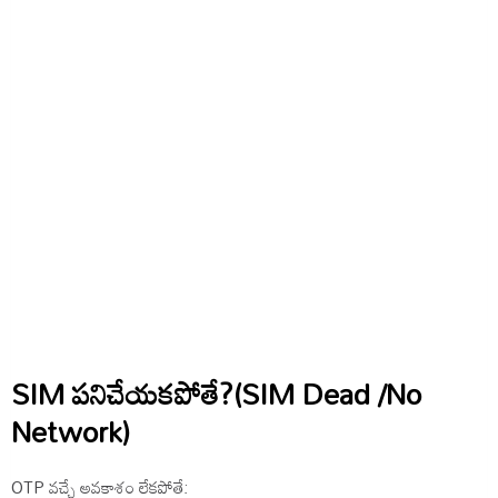
SIM పనిచేయకపోతే?(SIM Dead /No
Network)
OTP వచ్చే అవకాశం లేకపోతే: