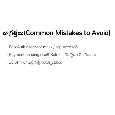
జాగ్రత్తలు(Common Mistakes to Avoid)
FaceAuth సమయంలో mask / cap వేసుకోకండి
Payment pending అయితే Refresh చేసి స్టేటస్ చెక్ చేయండి
ఒకే SRN తో మళ్లీ మళ్లీ ప్రయత్నించకండి