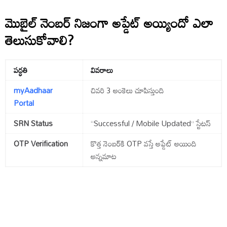
మొబైల్ నెంబర్ నిజంగా అప్డేట్ అయ్యిందో ఎలా
తెలుసుకోవాలి?
పద్ధతి
వివరాలు
myAadhaar
చివరి 3 అంకెలు చూపిస్తుంది
Portal
SRN Status
“Successful / Mobile Updated” స్టేటస్
OTP Verification
కొత్త నెంబర్‌కి OTP వస్తే అప్డేట్ అయింది
అన్నమాట