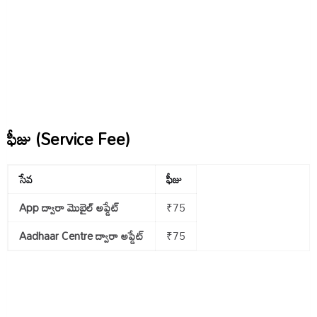
ఫీజు (Service Fee)
సేవ
ఫీజు
App ద్వారా మొబైల్ అప్డేట్
₹75
Aadhaar Centre ద్వారా అప్డేట్
₹75