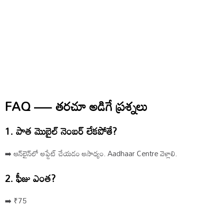
FAQ — తరచూ అడిగే ప్రశ్నలు
1. పాత మొబైల్ నెంబర్ లేకపోతే?
➡️ ఆన్‌లైన్‌లో అప్డేట్ చేయడం అసాధ్యం. Aadhaar Centre వెళ్లాలి.
2. ఫీజు ఎంత?
➡️ ₹75