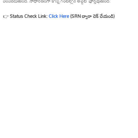
పంపబడుతుంది. సాధారణంగా కొన్ని గంటల్లోనే అప్డేట్ పూర్తవుతుంది.
👉
Status Check Link:
Click Here
(SRN ద్వారా చెక్ చేయండి)