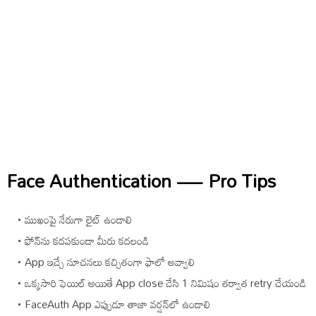
Face Authentication — Pro Tips
ముఖంపై నేరుగా లైట్ ఉండాలి
ఫోన్‌ను కదపకుండా మీరు కదలండి
App ఇచ్చే సూచనలు కచ్చితంగా ఫాలో అవ్వాలి
ఒక్కసారి ఫెయిల్ అయితే App close చేసి 1 నిమిషం తర్వాత retry చేయండి
FaceAuth App ఎప్పుడూ తాజా వర్షన్‌లో ఉండాలి