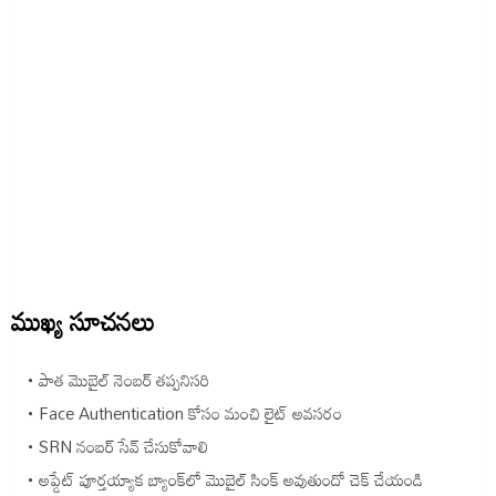
ముఖ్య సూచనలు
పాత మొబైల్ నెంబర్ తప్పనిసరి
Face Authentication కోసం మంచి లైట్ అవసరం
SRN నంబర్ సేవ్ చేసుకోవాలి
అప్డేట్ పూర్తయ్యాక బ్యాంక్‌లో మొబైల్ సింక్ అవుతుందో చెక్ చేయండి