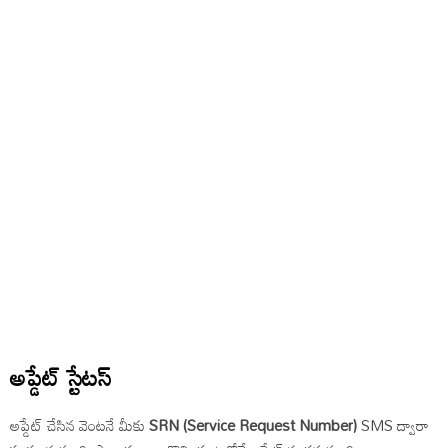
అప్డేట్ స్టేటస్
అప్డేట్ చేసిన వెంటనే మీకు
SRN (Service Request Number)
SMS ద్వారా