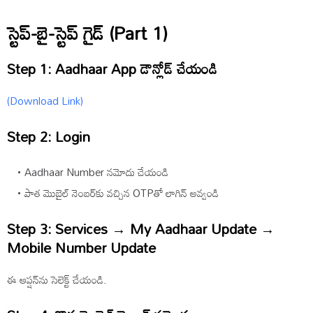
స్టెప్-బై-స్టెప్ గైడ్ (Part 1)
Step 1: Aadhaar App డౌన్లోడ్ చేయండి
(Download Link)
Step 2: Login
Aadhaar Number నమోదు చేయండి
పాత మొబైల్ నెంబర్‌కు వచ్చిన OTPతో లాగిన్ అవ్వండి
Step 3: Services → My Aadhaar Update →
Mobile Number Update
ఈ ఆప్షన్‌ను సెలెక్ట్ చేయండి.