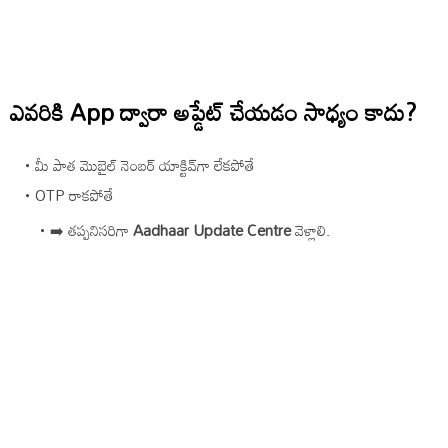
ఎవరికి App ద్వారా అప్డేట్ చేయడం సాధ్యం కాదు?
మీ పాత మొబైల్ నెంబర్ యాక్టివ్‌గా లేకపోతే
OTP రాకపోతే
➡️ తప్పనిసరిగా
Aadhaar Update Centre
వెళ్లాలి.