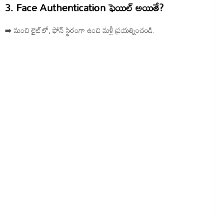
3. Face Authentication ఫెయిల్ అయితే?
➡️ మంచి లైట్‌లో, ఫోన్ స్థిరంగా ఉంచి మళ్లీ ప్రయత్నించండి.