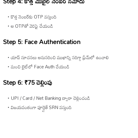
Step 4: కొత్త మొబైల్ నెంబర్ నమోదు
కొత్త నెంబర్‌కు OTP వస్తుంది
ఆ OTPతో వెరిఫై చేయండి
Step 5: Face Authentication
యాప్ సూచనలు అనుసరించి ముఖాన్ని సరిగ్గా ఫ్రేమ్‌లో ఉంచాలి
మంచి లైట్‌లో Face Auth చేయండి
Step 6: ₹75 చెల్లింపు
UPI / Card / Net Banking ద్వారా చెల్లించండి
విజయవంతంగా పూర్తైతే SRN వస్తుంది