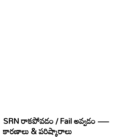
SRN రాకపోవడం / Fail అవ్వడం —
కారణాలు & పరిష్కారాలు