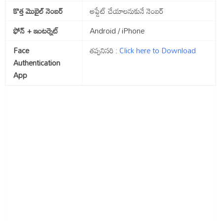
కొత్త మొబైల్ నెంబర్
అప్డేట్ చేయాలనుకునే నెంబర్
ఫోన్ + ఇంటర్నెట్
Android / iPhone
Face
తప్పనిసరి :
Click here to Download
Authentication
App