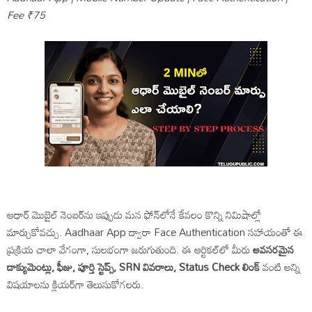
Fee ₹75
ఆధార్ మొబైల్ నెంబర్‌ను ఇప్పుడు మన ఫోన్‌లోనే కేవలం కొన్ని నిమిషాల్లో
మార్చుకోవచ్చు. Aadhaar App ద్వారా Face Authentication సహాయంతో ఈ
ప్రక్రియ చాలా వేగంగా, సులభంగా జరుగుతుంది. ఈ ఆర్టికల్‌లో మీరు
అవసరమైన
డాక్యుమెంట్లు, ఫీజు, పూర్తి స్టెప్స్, SRN వివరాలు, Status Check లింక్
వంటి అన్ని
విషయాలను క్లియర్‌గా తెలుసుకోగలరు.