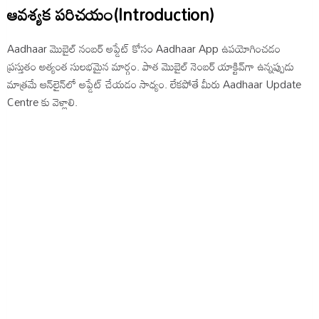
ఆవశ్యక పరిచయం(Introduction)
Aadhaar మొబైల్ నంబర్ అప్డేట్ కోసం Aadhaar App ఉపయోగించడం
ప్రస్తుతం అత్యంత సులభమైన మార్గం. పాత మొబైల్ నెంబర్ యాక్టివ్‌గా ఉన్నప్పుడు
మాత్రమే ఆన్‌లైన్‌లో అప్డేట్ చేయడం సాధ్యం. లేకపోతే మీరు Aadhaar Update
Centre కు వెళ్లాలి.