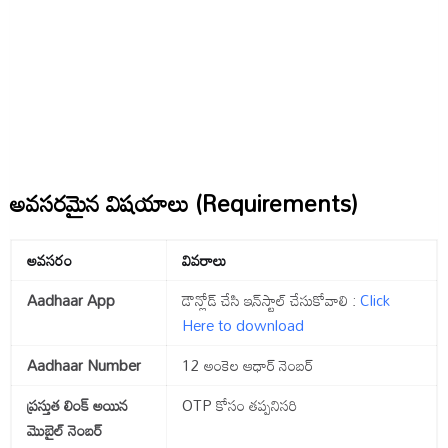
అవసరమైన విషయాలు (Requirements)
అవసరం
వివరాలు
Aadhaar App
డౌన్లోడ్ చేసి ఇన్‌స్టాల్ చేసుకోవాలి :
Click
Here to download
Aadhaar Number
12 అంకెల ఆధార్ నెంబర్
ప్రస్తుత లింక్ అయిన
OTP కోసం తప్పనిసరి
మొబైల్ నెంబర్