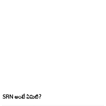
SRN అంటే ఏమిటి?