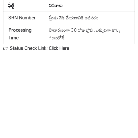
ఫీల్డ్
వివరాలు
SRN Number
స్టేటస్ చెక్ చేయడానికి అవసరం
Processing
సాధారణంగా 30 రోజుల్లోపు, ఎక్కువగా కొన్ని
Time
గంటల్లోనే
👉
Status Check Link: Click Here