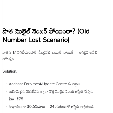
పాత మొబైల్ నెంబర్ పోయిందా? (Old
Number Lost Scenario)
పాత SIM పనిచేయకపోతే, డీఆక్టివేట్ అయ్యితే, పోయితే—ఆన్‌లైన్ అప్డేట్
అసాధ్యం.
Solution:
Aadhaar Enrolment/Update Centre కు వెళ్లాలి
బయోమెట్రిక్ వెరిఫికేషన్ ద్వారా కొత్త మొబైల్ నెంబర్ అప్డేట్ చేస్తారు
ఫీజు: ₹75
సాధారణంగా
30 నిమిషాలు – 24 గంటలు
లో అప్డేట్ అవుతుంది