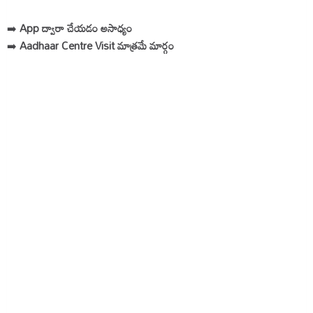
➡️
App ద్వారా చేయడం అసాధ్యం
➡️
Aadhaar Centre Visit మాత్రమే మార్గం