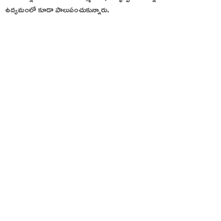
ఉద్యమంలో కూడా పాలుపంచుకున్నారు.