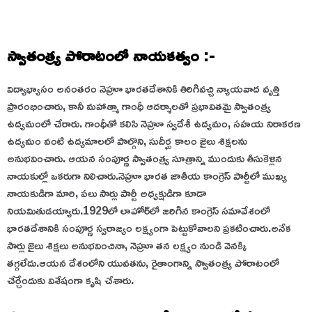
స్వాతంత్ర్య పోరాటంలో నాయకత్వం :-
విద్యాభ్యాసం అనంతరం నెహ్రూ భారతదేశానికి తిరిగివచ్చి న్యాయవాద వృత్తి
ప్రారంభించారు, కానీ మహాత్మా గాంధీ ఆదర్శాలతో ప్రభావితమై స్వాతంత్ర్య
ఉద్యమంలో చేరారు. గాంధీతో కలిసి నెహ్రూ స్వదేశీ ఉద్యమం, సహయ నిరాకరణ
ఉద్యమం వంటి ఉద్యమాలలో పాల్గొని, సుదీర్ఘ కాలం జైలు శిక్షలను
అనుభవించారు. ఆయన సంపూర్ణ స్వాతంత్ర్య సూత్రాన్ని ముందుకు తీసుకెళ్లిన
నాయకుల్లో ఒకరుగా నిలిచారు.
నెహ్రూ భారత జాతీయ కాంగ్రెస్ పార్టీలో ముఖ్య
నాయకుడిగా మారి, పలు సార్లు పార్టీ అధ్యక్షుడిగా కూడా
నియమితుడయ్యారు.
1929లో లాహోర్‌లో జరిగిన కాంగ్రెస్ సమావేశంలో
భారతదేశానికి సంపూర్ణ స్వరాజ్యం లక్ష్యంగా పెట్టుకోవాలని ప్రకటించారు.
అనేక
సార్లు జైలు శిక్షలు అనుభవించినా, నెహ్రూ తన లక్ష్యం నుండి వెనక్కి
తగ్గలేదు.
ఆయన దేశంలోని యువతను, రైతాంగాన్ని స్వాతంత్ర్య పోరాటంలో
చేర్చేందుకు విశేషంగా కృషి చేశారు.