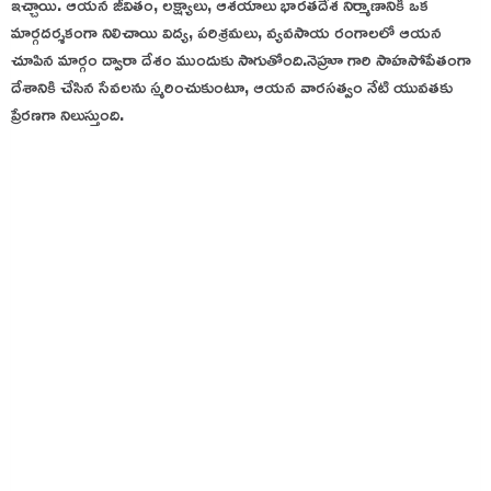
ఇచ్చాయి. ఆయన జీవితం, లక్ష్యాలు, ఆశయాలు భారతదేశ నిర్మాణానికి ఒక
మార్గదర్శకంగా నిలిచాయి
విద్య, పరిశ్రమలు, వ్యవసాయ రంగాలలో ఆయన
చూపిన మార్గం ద్వారా దేశం ముందుకు సాగుతోంది.
నెహ్రూ గారి సాహసోపేతంగా
దేశానికి చేసిన సేవలను స్మరించుకుంటూ, ఆయన వారసత్వం నేటి యువతకు
ప్రేరణగా నిలుస్తుంది.