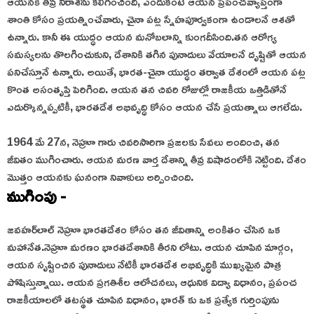
ఆయనకి తీవ్ర నిరాశను కలిగించింది, ఎందుకంటే ఆయన ప్రపంచవ్యాప్తంగా
శాంతి కోసం ప్రయత్నించేవారు, చైనా పట్ల స్నేహపూర్వకంగా ఉండాలనే ఆశతో
ఉన్నారు. కానీ ఈ యుద్ధం ఆయన మనోబలాన్ని కుంగదీసింది.
తన ఆరోగ్య
సమస్యలను తొలగించుకుని, దేశానికి తగిన పునాదులు వేయాలనే దృష్టితో ఆయన
పనిచేస్తూనే ఉన్నారు. అయితే, భారత-చైనా యుద్ధం తర్వాత దేశంలో ఆయన పట్ల
కొంత అసంతృప్తి పెరిగింది. ఆయన తన చివరి రోజుల్లో రాజకీయ ఒత్తిడితోనే
ఎదుర్కొన్నప్పటికీ, భారతదేశ అభివృద్ధి కోసం ఆయన చేసే ప్రయత్నాలు ఆగలేదు.
1964 మే 27న, నెహ్రూ గారు చివరిసారిగా ప్రజలకు సేవలు అందించి, తన
జీవితం ముగించారు. ఆయన మరణ వార్త దేశాన్ని తీవ్ర విషాదంలోకి నెట్టింది. దేశం
మొత్తం ఆయనకు ఘనంగా నివాళులు అర్పించింది.
ముగింపు -
జవహర్‌లాల్ నెహ్రూ భారతదేశం కోసం తన జీవితాన్ని అంకితం చేసిన ఒక
మహానేత.
నెహ్రూ మరణం భారతదేశానికి తీరని లోటు. ఆయన చూపిన మార్గం,
ఆయన సృష్టించిన పునాదులు నేటికీ భారతదేశ అభివృద్ధికి ముఖ్యమైన పాత్ర
పోషిస్తున్నాయి. ఆయన ప్రగతిశీల ఆలోచనలు, ఆధునిక విద్యా విధానం, ప్రపంచ
రాజకీయాలలో తటస్థత చూపిన విధానం, భారత్ కు ఒక ప్రత్యేక గుర్తింపును