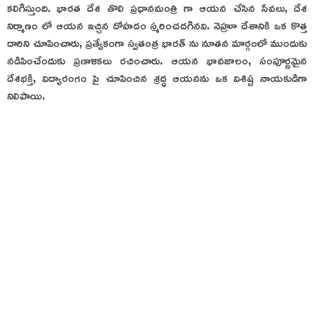
కలిగిస్తుంది. భారత దేశ తొలి ప్రధానమంత్రి గా ఆయన చేసిన సేవలు, దేశ
నిర్మాణం లో ఆయన ఇచ్చిన దోహదం స్మరించదగినవి. నెహ్రూ దేశానికి ఒక కొత్త
దారిని చూపించారు, ప్రత్యేకంగా స్వతంత్ర భారత్ ను నూతన మార్గంలో ముందుకు
నడిపించేందుకు ప్రణాళికలు రచించారు. ఆయన భావజాలం, సంపూర్ణమైన
దేశభక్తి, విద్యారంగం పై చూపించిన శ్రద్ధ ఆయనను ఒక విశిష్ట నాయకుడిగా
నిలిపాయి.