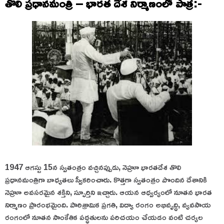
తొలి ప్రధానమంత్రి – భారత దేశ నిర్మాణంలో పాత్ర:-
1947 ఆగస్టు 15న స్వతంత్రం వచ్చినప్పుడు, నెహ్రూ భారతదేశ తొలి
ప్రధానమంత్రిగా బాధ్యతలు స్వీకరించారు. కొత్తగా స్వతంత్రం పొందిన దేశానికి
నెహ్రూ అవసరమైన శక్తిని, స్ఫూర్తిని ఇచ్చారు. ఆయన ఆధ్వర్యంలో నూతన భారత
నిర్మాణం ప్రారంభమైంది. పారిశ్రామిక ప్రగతి, విద్యా రంగం అభివృద్ధి, వ్యవసాయ
రంగంలో నూతన సాంకేతిక పద్ధతులను పరిచయం చేయడం వంటి చర్యల