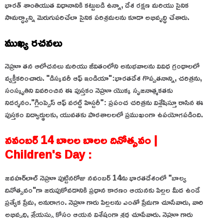
భారత్ శాంతియుత విధానానికి కట్టుబడి ఉన్నా, దేశ రక్షణ మరియు సైనిక
సామర్ధ్యాన్ని మెరుగుపరిచేలా సైనిక పరిశ్రమలను కూడా అభివృద్ధి చేశారు.
ముఖ్య రచనలు
నెహ్రూ తన ఆలోచనలు మరియు జీవితంలోని అనుభవాలను వివిధ గ్రంథాలలో
వ్యక్తీకరించారు.
"డిస్కవరీ ఆఫ్ ఇండియా":భారతదేశ గొప్పతనాన్ని, చరిత్రను,
సంస్కృతిని వివరించిన ఈ పుస్తకం నెహ్రూ యొక్క సృజనాత్మకతకు
నిదర్శనం.
"గ్లింప్సెస్ ఆఫ్ వరల్డ్ హిస్టరీ": ప్రపంచ చరిత్రను విశ్లేషిస్తూ రాసిన ఈ
పుస్తకం విద్యార్థులకు, యువతకు పాఠశాలలలో ప్రముఖంగా ఉపయోగపడింది.
నవంబర్ 14 బాలల బాలల దినోత్సవం |
Children's Day :
జవహర్‌లాల్ నెహ్రూ పుట్టినరోజు నవంబర్ 14ను భారతదేశంలో "బాల్య
దినోత్సవం"గా జరుపుకోవడానికి ప్రధాన కారణం ఆయనకు పిల్లల మీద ఉండే
ప్రత్యేక ప్రేమ, అనురాగం. నెహ్రూ గారు పిల్లలను ఎంతో ప్రేమగా చూసేవారు, వారి
అభివృద్ధి, శ్రేయస్సు కోసం ఆయన విశేషంగా శ్రద్ధ చూపేవారు. నెహ్రూ గారు