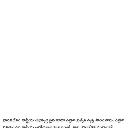
భారతదేశం శాస్త్రీయ అభివృద్ధి పైన కూడా నెహ్రూ ప్రత్యేక దృష్టి సారించారు. నెహ్రూ
విశ్వసించిన శాస్త్రీయ ఆలోచనాల ప్రభావంతో, శాస్త్ర, సాంకేతిక రంగాలలో