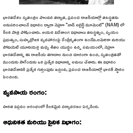
భారతదేశం స్వతంత్రం పొందిన తర్వాత, ప్రపంచ రాజకీయాల్లో తటస్థతను
అనుసరించాలనే విధానం ద్వారా నెహ్రూ "నాన్ అలైన్డ్ మూమెంట్" (NAM) లో
కీలక పాత్ర పోషించారు. ఆయన విదేశాంగ విధానాలు తటస్థత్వం, స్వయం
ప్రభుత్వం, సుహృద్రోజక వ్యవహారంపై కేంద్రీకృతంగా ఉండేవి.అమెరికా మరియు
సోవియెట్ యూనియన్ల మధ్య శీతల యుద్ధం ఉన్న సమయంలో, నెహ్రూ
భారతదేశాన్ని ఈ రాజకీయ తగాదాల నుంచి దూరంగా ఉంచి, స్వతంత్రతతో
ముందుకు సాగేందుకు ఒక ప్రత్యేక విధానాన్ని అమలు చేశారు. ఈ విధానం
భారతదేశానికి ప్రత్యేక గుర్తింపును ఇచ్చింది, ప్రపంచ రాజకీయాల్లో భారత్ స్థానం
పెంచింది.
వ్యవసాయ రంగం:
హరిత విప్లవం ఆరంభంలో కీలకమైన పర్యావరణం ఏర్పడింది.
ఆధునికత మరియు సైనిక విభాగం: