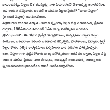
భావించినట్టు, పిల్లలు దేశ భవిష్యత్తు, వారి పెరుగుదలనే దేశాభివృద్ధి ఆధారపడింది
అని ఆయన నమ్మేవారు. అందుకే ఆయనను పిల్లలు ప్రేమతో "చాచా నెహ్రూ"
(అంకుల్ నెహ్రూ) అని పిలిచేవారు.
నెహ్రూ గారి మరణం తర్వాత, ఆయన స్మృతిగా, పిల్లల పట్ల ఆయనకున్న ప్రేమకు
గుర్తుగా, 1964 నుంచి నవంబర్ 14న బాల్య దినోత్సవం జరపడం
ప్రారంభించారు. ఈ రోజున ప్రత్యేక కార్యక్రమాలు, కార్యక్రమాల ద్వారా పిల్లల
హక్కులు, అవసరాలు గురించి అవగాహన కల్పిస్తారు. పాఠశాలలు, విద్యాసంస్థల్లో
పిల్లల కోసం ప్రత్యేక కార్యక్రమాలు నిర్వహించి వారి ప్రతిభను ప్రోత్సహిస్తారు.
ఇలా, నెహ్రూ గారి పుట్టినరోజును బాల్య దినోత్సవంగా జరపడం ద్వారా, పిల్లల పట్ల
ఆయన చూపిన ప్రేమను, వారి హక్కులు, అభివృద్ధికి ఆయనకున్న ఆకాంక్షలను
స్మరించుకుంటూ భారతదేశం వారికి అంకితమవుతోంది.