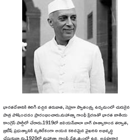
భారతదేశానికి తిరిగి వచ్చిన తరువాత, నెహ్రూ స్వాతంత్ర్య ఉద్యమంలో చురుకైన
పాత్ర పోషించడం ప్రారంభించారు.
మహాత్మా గాంధీ ప్రేరణతో భారత జాతీయ
కాంగ్రెస్ పార్టీలో చేరారు.
1919లో జలియన్‌వాలా బాగ్ హత్యాకాండ తర్వాత,
బ్రిటీష్ ప్రభుత్వానికి వ్యతిరేకంగా ఆయన కఠినమైన వైఖరిని అభివృద్ధి
చేసుకున్నారు.
1920లో మహాత్మా గాంధీ నేతృత్వంలో ఉన్న అసహకార