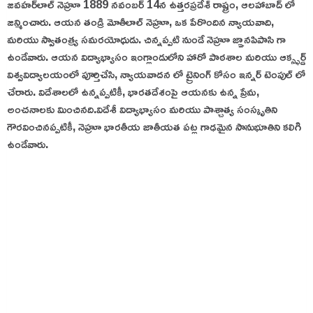
జవహర్‌లాల్ నెహ్రూ 1889 నవంబర్ 14న ఉత్తరప్రదేశ్ రాష్ట్రం, ఆలహాబాద్ లో
జన్మించారు. ఆయన తండ్రి మోతీలాల్ నెహ్రూ, ఒక పేరొందిన న్యాయవాది,
మరియు స్వాతంత్ర్య సమరయోధుడు. చిన్నప్పటి నుండే నెహ్రూ జ్ఞానపిపాసి గా
ఉండేవారు. ఆయన విద్యాభ్యాసం ఇంగ్లాండులోని హారో పాఠశాల మరియు ఆక్స్ఫర్డ్
విశ్వవిద్యాలయంలో పూర్తిచేసి, న్యాయవాదన లో ట్రైనింగ్ కోసం ఇన్నర్ టెంపుల్ లో
చేరారు. విదేశాలలో ఉన్నప్పటికీ, భారతదేశంపై ఆయనకు ఉన్న ప్రేమ,
అంచనాలకు మించినది.
విదేశీ విద్యాభ్యాసం మరియు పాశ్చాత్య సంస్కృతిని
గౌరవించినప్పటికీ, నెహ్రూ భారతీయ జాతీయత పట్ల గాఢమైన సానుభూతిని కలిగి
ఉండేవారు.