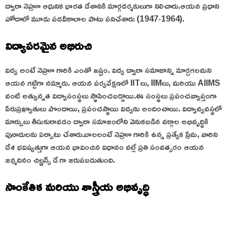
ద్వారా నెహ్రూ ఆధునిక భారత దేశానికి మార్గదర్శకులుగా నిలిచారు.
ఆయన ప్రధాని
హోదాలో మూడు పదవీకాలాల పాటు పనిచేశారు (1947-1964).
విద్యాపరమైన అభిరుచి
విద్య అంటే నెహ్రూ గారికి ఎంతో ఇష్టం. విద్య ద్వారా సమాజాన్ని మార్చగలమని
ఆయన గట్టిగా నమ్మారు. ఆయన పర్యవేక్షణలో IITలు, IIMలు, మరియు AIIMS
వంటి అత్యున్నత విద్యాసంస్థలు స్థాపించబడ్డాయి.ఈ సంస్థలు ప్రపంచవ్యాప్తంగా
పేరుప్రఖ్యాతులు పొందాయి, ప్రపంచస్థాయి విద్యను అందించాయి. విద్యావ్యవస్థలో
మార్పులు తీసుకురావడం ద్వారా సమాజంలోని వెనుకబడిన వర్గాల అభివృద్ధికి
పునాదులను ఏర్పాటు చేశారు.బాలలంటే నెహ్రూ గారికి ఉన్న ప్రత్యేక ప్రేమ, వారిని
దేశ భవిష్యత్తుగా ఆయన భావించిన విధానం వల్లే ప్రతి సంవత్సరం ఆయన
జన్మదినం చిల్డ్రన్స్ డే గా జరుపబడుతుంది.
సాంకేతిక మరియు శాస్త్రీయ అభివృద్ధి