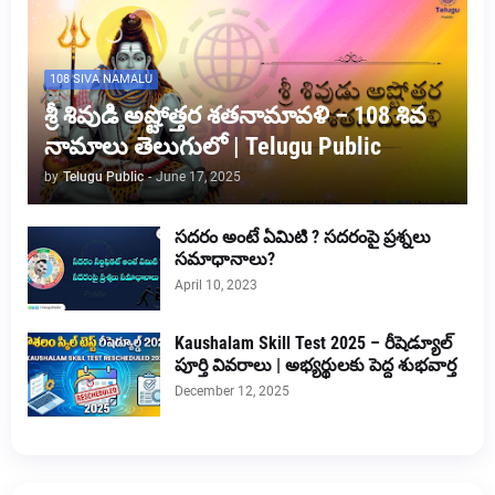
108 SIVA NAMALU
శ్రీ శివుడి అష్టోత్తర శతనామావళి – 108 శివ
నామాలు తెలుగులో | Telugu Public
by
Telugu Public
-
June 17, 2025
సదరం అంటే ఏమిటి ? సదరంపై ప్రశ్నలు
సమాధానాలు?
April 10, 2023
Kaushalam Skill Test 2025 – రీషెడ్యూల్
పూర్తి వివరాలు | అభ్యర్థులకు పెద్ద శుభవార్త
December 12, 2025