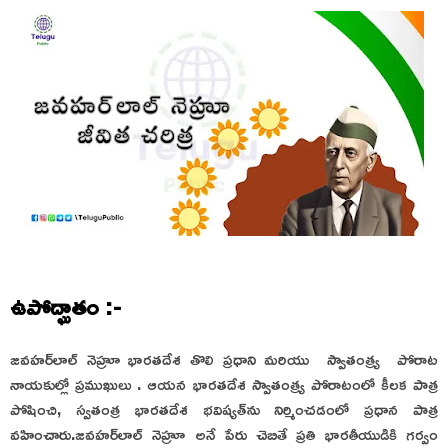
ఉపోద్ఘాతం :-
జవహర్‌లాల్ నెహ్రూ భారతదేశ తొలి ప్రధాని మరియు స్వాతంత్ర్య పోరాట
నాయకుల్లో ప్రముఖులు . ఆయన భారతదేశ స్వాతంత్ర్య పోరాటంలో కీలక పాత్ర
పోషించి, స్వతంత్ర భారతదేశ భవిష్యత్‌ను నిర్మించడంలో ప్రధాన పాత్ర
వహించారు.
జవహర్‌లాల్ నెహ్రూ అనే పేరు చెబితే ప్రతి భారతీయుడికి గర్వం