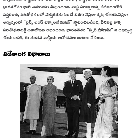
భారతదేశం భారీ ఎదుగుదల సాధించింది. శాస్త్ర పరిజ్ఞానాన్ని సమాజంలోకి
విస్తరించి, పరిశోధనలలో పౌష్టికతను పెంచే దిశగా నెహ్రూ కృషి చేశారు.నెహ్రూ
ఆధ్వర్యంలో "సైన్స్ అండ్ టెక్నాలజీ మిషన్" స్థాపించబడింది, దీనివల్ల కొత్త
పరిశోధనాలకై దిశాబోధన లభించింది. భారతదేశం "స్పేస్ ప్రోగ్రామ్" ని అభివృద్ధి
చేయడానికి, ఈ నూతన శాస్త్రీయ ఆలోచనలు బాటలు వేసాయి.
విదేశాంగ విధానాలు