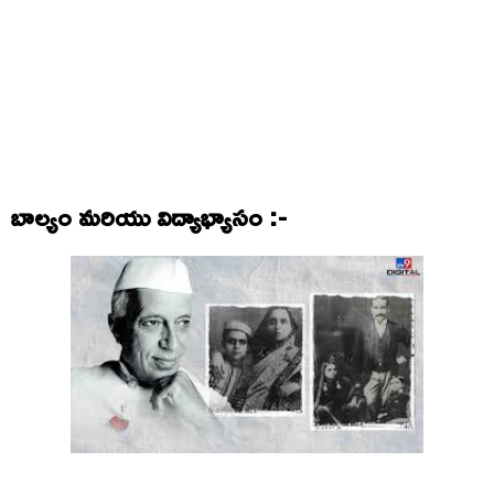
బాల్యం మరియు విద్యాభ్యాసం :-