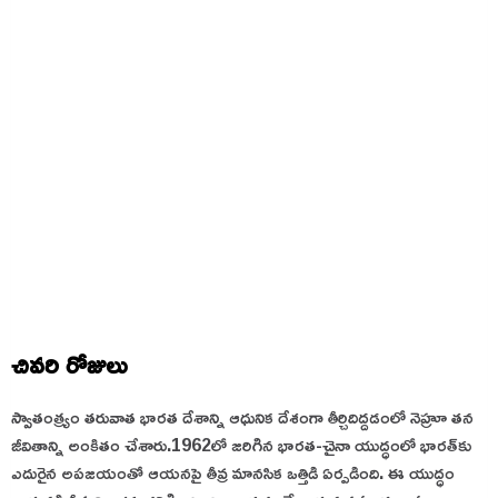
చివరి రోజులు
స్వాతంత్ర్యం తరువాత భారత దేశాన్ని ఆధునిక దేశంగా తీర్చిదిద్దడంలో నెహ్రూ తన
జీవితాన్ని అంకితం చేశారు.
1962లో జరిగిన భారత-చైనా యుద్ధంలో భారత్‌కు
ఎదురైన అపజయంతో ఆయనపై తీవ్ర మానసిక ఒత్తిడి ఏర్పడింది. ఈ యుద్ధం