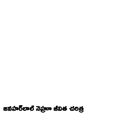
జవహర్‌లాల్ నెహ్రూ జీవిత చరిత్ర