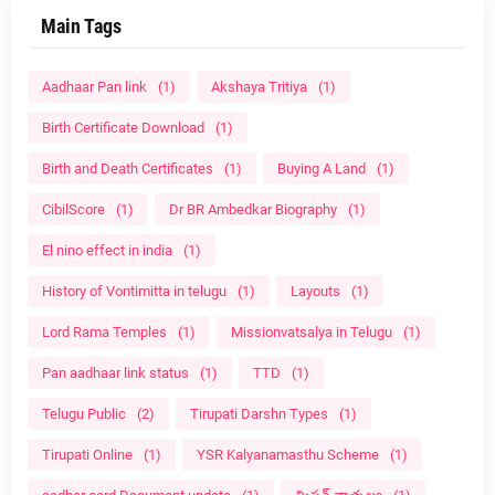
Main Tags
Aadhaar Pan link
(1)
Akshaya Tritiya
(1)
Birth Certificate Download
(1)
Birth and Death Certificates
(1)
Buying A Land
(1)
CibilScore
(1)
Dr BR Ambedkar Biography
(1)
El nino effect in india
(1)
History of Vontimitta in telugu
(1)
Layouts
(1)
Lord Rama Temples
(1)
Missionvatsalya in Telugu
(1)
Pan aadhaar link status
(1)
TTD
(1)
Telugu Public
(2)
Tirupati Darshn Types
(1)
Tirupati Online
(1)
YSR Kalyanamasthu Scheme
(1)