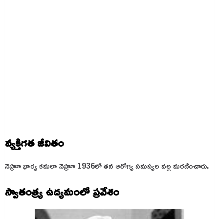
వ్యక్తిగత జీవితం
నెహ్రూ భార్య క‌మ‌లా నెహ్రూ 1936లో త‌న ఆరోగ్య స‌మ‌స్య‌ల వ‌ల్ల మ‌ర‌ణించారు.
స్వాతంత్ర్య ఉద్యమంలో ప్రవేశం