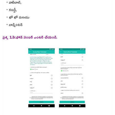
వాలీబాల్,
కబడ్డీ,
ఖో ఖో మరియు
బాడ్మింటన్
ప్రశ్న 1.b:ఫోన్ నెంబర్ ఎంటర్ చేయండి.