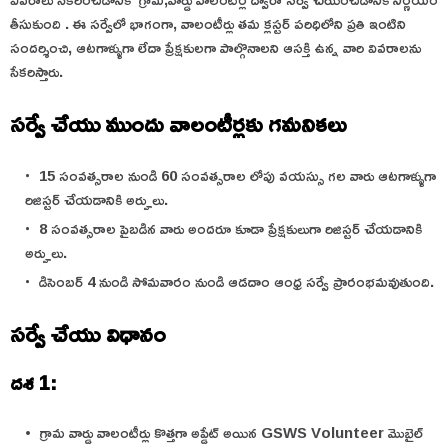
తీసుకుంది . ఈ సర్వేలో భాగంగా, వాలంటీర్లు తమ క్లస్టర్ పరిధిలోని ప్రతి ఇంటిని
సందర్శించి, ఆటగాళ్ళుగా లేదా ప్రేక్షకులగా పాల్గొనాలని ఆసక్తి ఉన్న వారి వివరాలను
సేకరిస్తారు.
సర్వే చేయు ముందు వాలంటీర్లకు గమనికలు
15 సంవత్సరాల నుండి 60 సంవత్సరాల లోపు వయస్సు గల వారు ఆటగాళ్ళుగా
రిజిస్టర్ చేయడానికి అర్హులు.
8 సంవత్సరాల పైబడిన వారు అందరూ కూడా ప్రేక్షకులుగా రిజిస్టర్ చేయడానికి
అర్హులు.
డిసెంబర్ 4 నుండి సోమవారం నుండి ఆడదాం ఆంధ్ర సర్వే ప్రారంభమవుతుంది.
సర్వే చేయు విధానం
దశ 1:
గ్రామ వార్డు వాలంటీర్లు కొత్తగా అప్డేట్ అయిన GSWS Volunteer మొబైల్