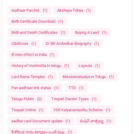
Aadhaar Pan link
(1)
Akshaya Tritiya
(1)
Birth Certificate Download
(1)
Birth and Death Certificates
(1)
Buying A Land
(1)
CibilScore
(1)
Dr BR Ambedkar Biography
(1)
El nino effect in india
(1)
History of Vontimitta in telugu
(1)
Layouts
(1)
Lord Rama Temples
(1)
Missionvatsalya in Telugu
(1)
Pan aadhaar link status
(1)
TTD
(1)
Telugu Public
(2)
Tirupati Darshn Types
(1)
Tirupati Online
(1)
YSR Kalyanamasthu Scheme
(1)
aadhar card Document update
(1)
మిషన్ వాత్సల్య
(1)
శ్రీ కోదండ రామ కళ్యాణం ఒంటి మిట్ట
(1)