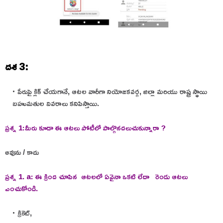
దశ 3:
పేరుపై క్లిక్ చేయగానే, ఆటల వారీగా నియోజకవర్గ, జిల్లా మరియు రాష్ట్ర స్థాయి
బహుమతుల వివరాలు కనిపిస్తాయి.
ప్రశ్న 1:మీరు కూడా ఈ ఆటలు పోటీలో పాల్గొనదలుచుకున్నారా ?
అవును / కాదు
ప్రశ్న 1. a: ఈ క్రింద చూపిన ఆటలలో ఏవైనా ఒకటి లేదా రెండు ఆటలు
ఎంచుకోండి.
క్రికెట్,