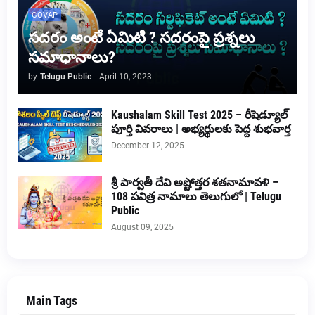
GOVAP
సదరం అంటే ఏమిటి ? సదరంపై ప్రశ్నలు
సమాధానాలు?
by
Telugu Public
-
April 10, 2023
Kaushalam Skill Test 2025 – రీషెడ్యూల్
పూర్తి వివరాలు | అభ్యర్థులకు పెద్ద శుభవార్త
December 12, 2025
శ్రీ పార్వతీ దేవి అష్టోత్తర శతనామావళి –
108 పవిత్ర నామాలు తెలుగులో | Telugu
Public
August 09, 2025
Main Tags