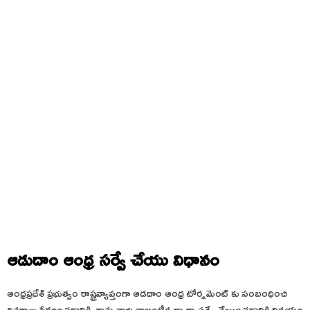
ఆడుదాం ఆంధ్ర సర్వే చేయు విధానం
ఆంధ్రప్రదేశ్ ప్రభుత్వం రాష్ట్రవ్యాప్తంగా ఆడదాం ఆంధ్ర టోర్నమెంట్ కు సంబంధించి
వివరాలు సేకరించడానికి గ్రామ,వార్డు వాలంటీర్ల ద్వారా సర్వే చేయించడానికి నిర్ణయం