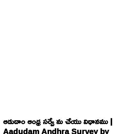
ఆడుదాం ఆంధ్ర సర్వే ను చేయు విధానము |
Aadudam Andhra Survey by