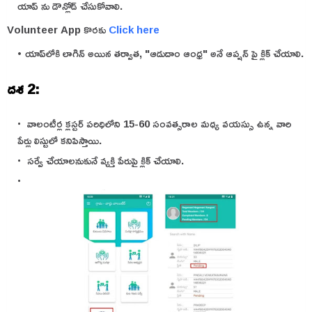
యాప్ ను డౌన్లోడ్ చేసుకోవాలి.
Volunteer App కొరకు
Click here
యాప్‌లోకి లాగిన్ అయిన తర్వాత, "ఆడుదాం ఆంధ్ర" అనే ఆప్షన్ పై క్లిక్ చేయాలి.
దశ 2:
వాలంటీర్ల క్లస్టర్ పరిధిలోని 15-60 సంవత్సరాల మధ్య వయస్సు ఉన్న వారి
పేర్లు లిస్టులో కనిపిస్తాయి.
సర్వే చేయాలనుకునే వ్యక్తి పేరుపై క్లిక్ చేయాలి.