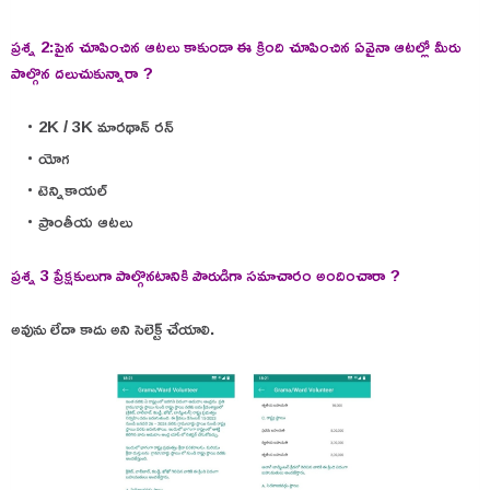
ప్రశ్న 2:పైన చూపించిన ఆటలు కాకుండా ఈ క్రింది చూపించిన ఏవైనా ఆటల్లో మీరు
పాల్గొన దలుచుకున్నారా ?
2K / 3K మారథాన్ రన్
యోగ
టెన్నికాయల్
ప్రాంతీయ ఆటలు
ప్రశ్న 3 ప్రేక్షకులుగా పాల్గొనటానికి పౌరుడిగా సమాచారం అందించారా ?
అవును లేదా కాదు అని సెలెక్ట్ చేయాలి.