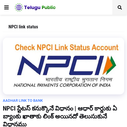
NPCI link status
AADHAR LINK TO BANK
NPCI స్టేటస్ కనుక్కొనే విధానం | ఆధార్ కార్డుకు ఏ
బ్యాంకు ఖాతాకు లింక్ అయినదో తెలుసుకునే
విధానము