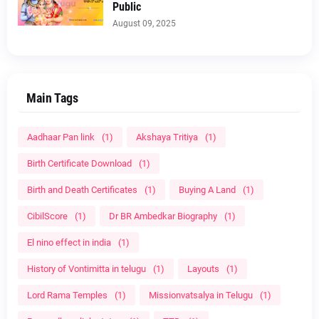
Public
August 09, 2025
Main Tags
Aadhaar Pan link
(1)
Akshaya Tritiya
(1)
Birth Certificate Download
(1)
Birth and Death Certificates
(1)
Buying A Land
(1)
CibilScore
(1)
Dr BR Ambedkar Biography
(1)
El nino effect in india
(1)
History of Vontimitta in telugu
(1)
Layouts
(1)
Lord Rama Temples
(1)
Missionvatsalya in Telugu
(1)