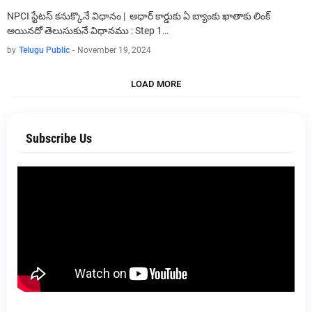
NPCI స్టేటస్ కనుక్కొనే విధానం | ఆధార్ కార్డుకు ఏ బ్యాంకు ఖాతాకు లింక్
అయినదో తెలుసుకునే విధానము : Step 1…
by
Telugu Public
-
November 19, 2024
LOAD MORE
Subscribe Us