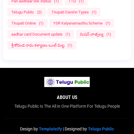
Pan aadhaar link status
(1)
TTD
(1)
Telugu Public
(2)
Tirupati Darshn Types
(1)
Tirupati Online
(1)
YSR Kalyanamasthu Scheme
(1)
aadhar card Document update
(1)
మిషన్ వాత్సల్య
(1)
శ్రీ కోదండ రామ కళ్యాణం ఒంటి మిట్ట
(1)
ABOUT US
Telugu Public Is The All in One Platform For Telugu People
Design by
Templateify
| Designed by
Telugu Public