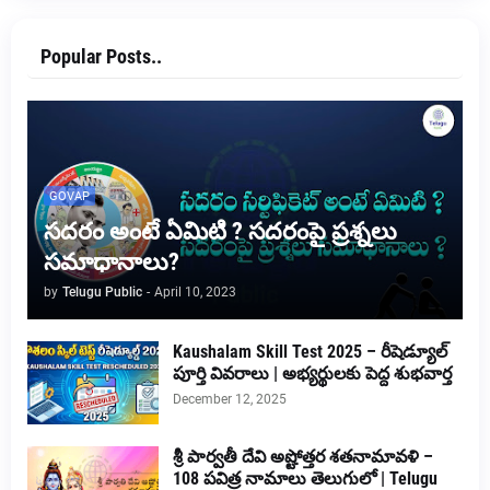
Popular Posts..
GOVAP
సదరం అంటే ఏమిటి ? సదరంపై ప్రశ్నలు
సమాధానాలు?
by
Telugu Public
-
April 10, 2023
Kaushalam Skill Test 2025 – రీషెడ్యూల్
పూర్తి వివరాలు | అభ్యర్థులకు పెద్ద శుభవార్త
December 12, 2025
శ్రీ పార్వతీ దేవి అష్టోత్తర శతనామావళి –
108 పవిత్ర నామాలు తెలుగులో | Telugu