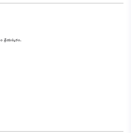
ం శ్రేయస్కరం.