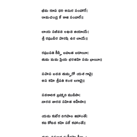
భీమ రూప ధరి అసుర సంహారే।
రామచంద్ర కే కాజ సంవారే॥
లాయ సజీవన లఖన జియాయే।
శ్రీ రఘువీర హరషి ఉర లాయే॥
రఘుపతి కీన్హీ బహుత బడాయీ।
తుమ మమ ప్రియ భరతహి సమ భాయీ॥
సహస బదన తుమ్హరో యశ గావై।
అస కహి శ్రీపతి కంఠ లగావై॥
సనకాదిక బ్రహ్మాది మునీసా।
నారద శారద సహిత అహీసా॥
యమ కుబేర దిగపాల జహాంతే।
కవి కోవిద కహి సకే కహాంతే॥
తుమ ఉపకార సుగ్రీవహి కీన్హా।