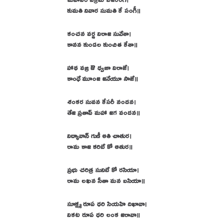
కుమతి నివార సుమతి కే సంగీ॥
కంచన వర్ణ విరాజ సువేశా।
కానన కుండల కుంచిత కేశా॥
హాథ వజ్ర ఔ ధ్వజా విరాజే।
కాంధే మూంజ జనేయూ సాజే॥
శంకర సువన కేసరీ నందన।
తేజ ప్రతాప్ మహా జగ వందన॥
విద్యావాన్ గుణీ అతి చాతుర।
రామ కాజ కరిబే కో ఆతుర॥
ప్రభు చరిత్ర సునిబే కో రసియా।
రామ లఖన సీతా మన బసియా॥
సూక్ష్మ రూప ధరి సియహి దిఖావా।
వికట రూప ధరి లంక జరావా॥