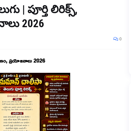
 | పూర్తి లిరిక్స్,
ాలు 2026
0
రాయణం, ప్రయోజనాలు 2026