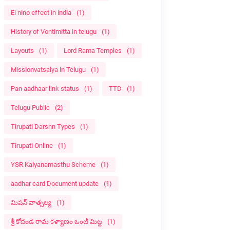
El nino effect in india
(1)
History of Vontimitta in telugu
(1)
Layouts
(1)
Lord Rama Temples
(1)
Missionvatsalya in Telugu
(1)
Pan aadhaar link status
(1)
TTD
(1)
Telugu Public
(2)
Tirupati Darshn Types
(1)
Tirupati Online
(1)
YSR Kalyanamasthu Scheme
(1)
aadhar card Document update
(1)
మిషన్ వాత్సల్య
(1)
శ్రీ కోదండ రామ కళ్యాణం ఒంటి మిట్ట
(1)