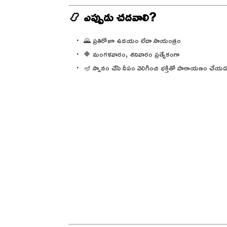
📿 ఎప్పుడు చదవాలి?
🌄 ప్రతిరోజూ ఉదయం లేదా సాయంత్రం
🔶 మంగళవారం, శనివారం ప్రత్యేకంగా
🪔 స్నానం చేసి దీపం వెలిగించి భక్తితో పారాయణం చేయడ