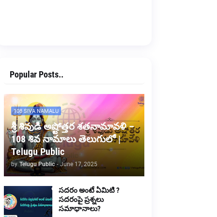
Popular Posts..
108 SIVA NAMALU
శ్రీ శివుడి అష్టోత్తర శతనామావళి –
108 శివ నామాలు తెలుగులో |
Telugu Public
by
Telugu Public
-
June 17, 2025
సదరం అంటే ఏమిటి ?
సదరంపై ప్రశ్నలు
సమాధానాలు?