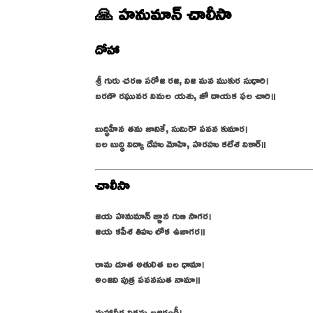
🙏 హనుమాన్ చాలీసా
దోహా
శ్రీ గురు చరణ సరోజ రజ, నిజ మన ముకుర సుధారి।
బరణౌ రఘువర విమల యశు, జో దాయక ఫల చారి॥
బుద్ధిహీన తను జానికే, సుమిరౌ పవన కుమార।
బల బుద్ధి విద్యా దేహు మోహి, హరహు కలేశ వికార్॥
చాలీసా
జయ హనుమాన్ జ్ఞాన గుణ సాగర।
జయ కపీశ తిహు లోక ఉజాగర॥
రామ దూత అతులిత బల ధామా।
అంజని పుత్ర పవనసుత నామా॥
మహావీర విక్రమ బజరంగీ।