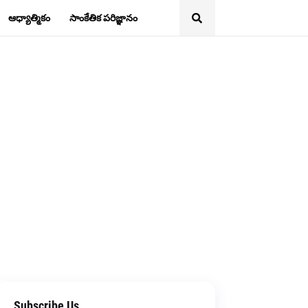
ఆధ్యాత్మికం
సాంకేతిక పరిజ్ఞానం
Subscribe Us