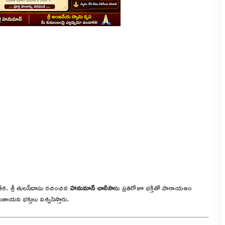
తీక. శ్రీ తులసీదాసు రచించిన
హనుమాన్ చాలీసా
ను ప్రతిరోజూ భక్తితో పారాయణం
యని భక్తులు విశ్వసిస్తారు.