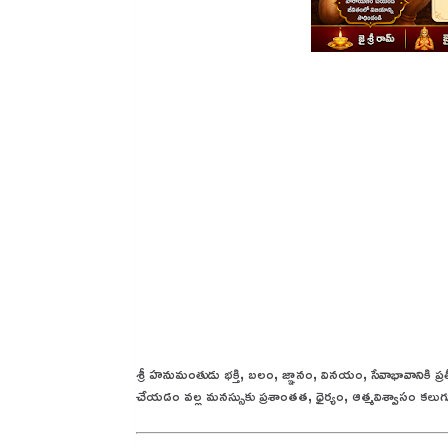
శ్రీ హనుమంతుడు భక్తి, బలం, జ్ఞానం, వినయం, సేవాభావానికి ప్ర
చేయడం వల్ల మనస్సుకు ప్రశాంతత, ధైర్యం, ఆత్మవిశ్వాసం కలుగుతా