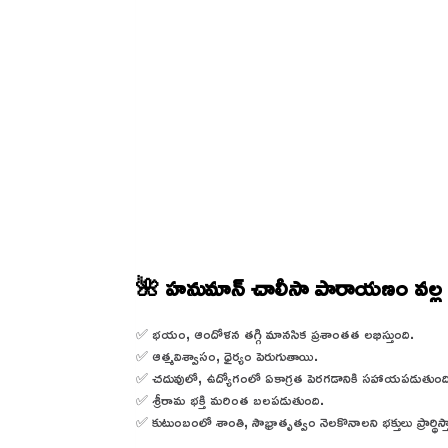
🌺 హనుమాన్ చాలీసా పారాయణం వల్ల భక
✅ భయం, ఆందోళన తగ్గి మానసిక ప్రశాంతత లభిస్తుంది.
✅ ఆత్మవిశ్వాసం, ధైర్యం పెరుగుతాయి.
✅ చదువులో, ఉద్యోగంలో ఏకాగ్రత పెరగడానికి సహాయపడుతుంది
✅ శ్రీరామ భక్తి మరింత బలపడుతుంది.
✅ కుటుంబంలో శాంతి, సౌభ్రాతృత్వం నెలకొనాలని భక్తులు ప్రార్థిస్త