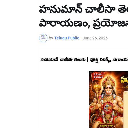
హనుమాన్ చాలీసా తెలుగు
పారాయణం, ప్రయోజన
by
Telugu Public
-
June 26, 2026
హనుమాన్ చాలీసా తెలుగు | పూర్తి లిరిక్స్, పా